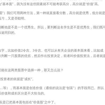
“基本面”，因为没有这些因素就不可能考获高分，高分就是“价值”高。
霸”）我们可用两种方法，第一种就直接看分数，高分就是优秀，低分就
温习，又是否聪明。
判断他是不是一个优秀生。所以，要判断这名学生是不是优秀生，我们既
殊途同归的。
字，比如价值2令吉、3令吉。也可以从有关企业的基本面来看，比如成
来判断一只股票的优劣，然后作出投资决定，前者叫价值投资法，后者就
只能在这两类股票中选择一种，那又怎么说？
投资者的依据是“成长”。
…等），而基本面是创造价值（通俗的说法是“创富”）的手段而已。所以
以价值和成长区分是不大恰当的。
其实是已把基本面包括在“价值股”之中了。