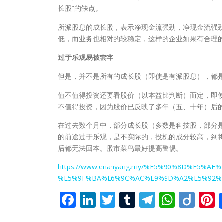
长股”的缺点。
所派股息的成长股，表示净现金流强劲，净现金流强劲
低，而业务也相对的较稳定，这样的企业如果有合理
过于乐观易被套牢
但是，并不是所有的成长股（即使是有派股息），都
值不值得投资还要看股价（以本益比判断）而定，即
不值得投资，因为股价已反映了多年（五、十年）后的
在过去数个月中，部分成长股（多数是科技股，部分
的前途过于乐观，是不实际的，投机的成分较高，到将
后都无法回本。股市菜鸟最好提高警惕。
https://www.enanyang.my/%E5%90%8D%E5%
%E5%9F%BA%E6%9C%AC%E9%9D%A2%E5%92%
Facebook
LinkedIn
Twitter
Tumblr
Telegra
What
Dii
P