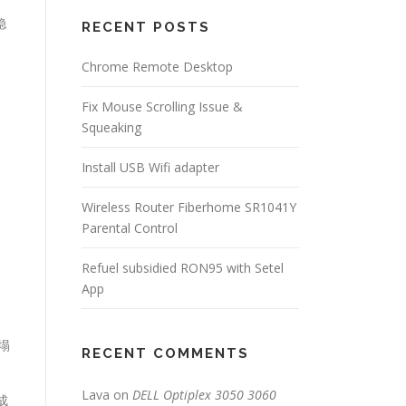
稳
RECENT POSTS
Chrome Remote Desktop
Fix Mouse Scrolling Issue &
Squeaking
Install USB Wifi adapter
Wireless Router Fiberhome SR1041Y
Parental Control
Refuel subsidied RON95 with Setel
App
塌
RECENT COMMENTS
Lava
on
DELL Optiplex 3050 3060
成