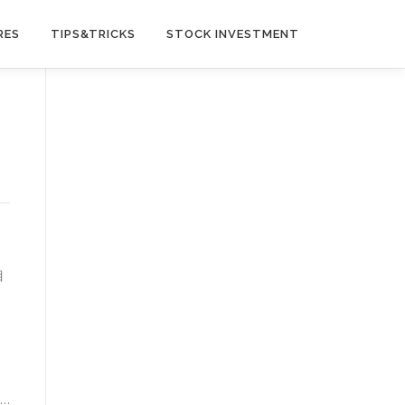
RES
TIPS&TRICKS
STOCK INVESTMENT
目
…