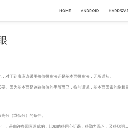
HOME
ANDROID
HARDWA
眼
此，对于到底应该采用价值投资法还是基本面投资法，无所适从。
必要。因为基本面是达致价值的手段而已，换句话说，基本面因素的终极
获高分（或低分）的条件。
0分），是由许多因素造成的，比如他很用心听课，很勤力温习，又很聪明…