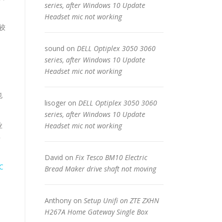
series, after Windows 10 Update
Headset mic not working
较
sound
on
DELL Optiplex 3050 3060
series, after Windows 10 Update
Headset mic not working
也
lisoger
on
DELL Optiplex 3050 3060
series, after Windows 10 Update
业
Headset mic not working
年
David
on
Fix Tesco BM10 Electric
C
Bread Maker drive shaft not moving
Anthony
on
Setup Unifi on ZTE ZXHN
H267A Home Gateway Single Box