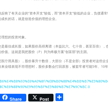
反映了有关企业的“资本开支”较低，而“资本开支”较低的企业，负债通常
的成长的话，就是创造价值的理想企业。
是理想的投资对象。
使是最佳成长股，如果股价高得离谱（本益比六、七十倍，甚至百倍），
价值。这就是我把股价（P）列为终极方案“创富部”的主因。
是医疗用具股），股价暴升十数倍，大部分（不是全部）投资者对这些企
来业绩表现不符理想时，股价多数会打回原形，被套牢者可能5年、10
AE%B6%E4%B8%93%E6%A0%8F/%E8%B0%88%E4%BB%B7%E5%80%B
8C%E6%88%90%E9%95%BF%E5%86%B7%E7%9C%BC-0
m
sApp
go
interest
Share
Share
Post