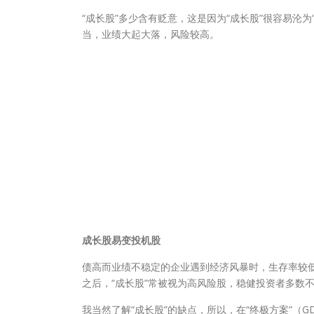
“成长股”多少含有贬意，这是因为“成长股”很容易沦
当，业绩大起大落，风险较高。
成长股易变投机股
债高而业绩不稳定的企业遇到经济风暴时，生存率较低
之后，“成长股”常被视为高风险股，稳健投资者多数
我当然了解“成长股”的缺点，所以，在“终极方案”（GD