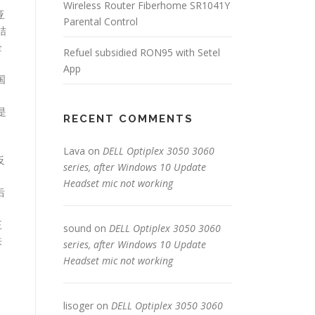
Wireless Router Fiberhome SR1041Y
亚
Parental Control
结
企
Refuel subsidied RON95 with Setel
App
国
是
RECENT COMMENTS
歧
Lava
on
DELL Optiplex 3050 3060
反
series, after Windows 10 Update
Headset mic not working
后
正
sound
on
DELL Optiplex 3050 3060
来
series, after Windows 10 Update
Headset mic not working
lisoger
on
DELL Optiplex 3050 3060