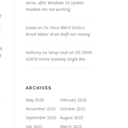
series, after Windows 10 Update
Headset mic not working
个
。
David
on
Fix Tesco BM10 Electric
工
Bread Maker drive shaft not moving
以
作
Anthony
on
Setup Unifi on ZTE ZXHN
错
H267A Home Gateway Single Box
t
ARCHIVES
May 2026
February 2026
November 2025
October 2025
September 2025
August 2025
July 2025
March 2025