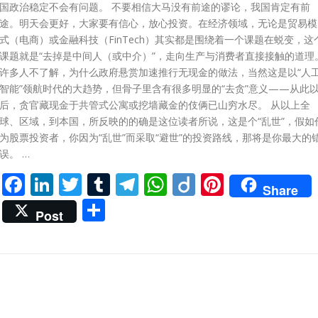
国政治稳定不会有问题。 不要相信大马没有前途的谬论，我国肯定有前
途。明天会更好，大家要有信心，放心投资。在经济领域，无论是贸易模
式（电商）或金融科技（FinTech）其实都是围绕着一个课题在蜕变，这
课题就是“去掉是中间人（或中介）”，走向生产与消费者直接接触的道理
许多人不了解，为什么政府悬赏加速推行无现金的做法，当然这是以“人
智能”领航时代的大趋势，但骨子里含有很多明显的“去贪”意义——从此
后，贪官藏现金于共管式公寓或挖墙藏金的伎俩已山穷水尽。 从以上全
球、区域，到本国，所反映的的确是这位读者所说，这是个“乱世”，假如
为股票投资者，你因为“乱世”而采取“避世”的投资路线，那将是你最大的
误。 …
Facebook
LinkedIn
Twitter
Tumblr
Telegram
WhatsApp
Diigo
Pinteres
Share
Share
Post