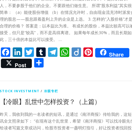
人，不要参股于他们的企业。不要跟他们做生意。 所谓“股东利益”其实很
简单： （a）能使股份增值 （b）在情况允许时，自由现金流充沛时派发
理的股息——股息跟着盈利上升的企业是上选。 3. 怎样的“入股价格”才
合理的价格？ 答案是：以本益比为准。 有成长的股份，本益比较高可以
接受，但只是“较高”，而不是高得离谱。 如果每年成长30%，而且长期如
此，三十倍的本益比可以接受。 …
Facebook
LinkedIn
Twitter
Tumblr
Telegram
WhatsApp
Diigo
Pinteres
Share
Share
Post
STOCK INVESTMENT
/
冷眼专栏
【冷眼】乱世中怎样投资？（上篇）
昨天，我收到我的一名读者的短讯，是通过《南洋商报》传给我的，这短
讯全文照录如下： “在现有这个乱世里，希望《南洋商报》可以找冷眼先
给读者写篇文章或访问，给股市投资者一盏明灯指引，好让投资者找回投