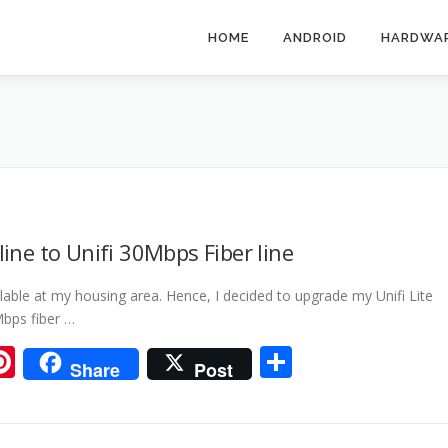
HOME
ANDROID
HARDWA
ine to Unifi 30Mbps Fiber line
ailable at my housing area. Hence, I decided to upgrade my Unifi Lite
bps fiber …
ram
tsApp
iigo
Pinterest
Share
Share
Post