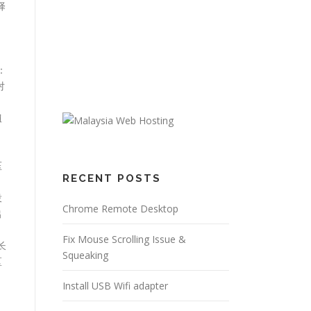
择
：
对
扭
压
RECENT POSTS
投
Chrome Remote Desktop
出
Fix Mouse Scrolling Issue &
长
Squeaking
区
Install USB Wifi adapter