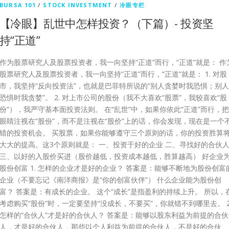
BURSA 101
/
STOCK INVESTMENT
/
冷眼专栏
【冷眼】乱世中怎样投资？（下篇）- 投资坚
持“正道”
作为股票研究人及股票投资者，我一向坚持“正道”而行，“正道”就是： 作
股票研究人及股票投资者，我一向坚持“正道”而行，“正道”就是： 1. 对股
市，我坚持“反向投资法”，也就是巴菲特所说的“别人贪婪时我恐惧；别人
恐惧时我贪婪”。 2. 对上市公司的股份（我不大喜欢“股票”，我较喜欢“股
份”），我严守基本面投资法则。 在“乱世”中，如果你依此“正道”而行，把
眼睛注视在“股份”，而不是注视在“股价”上的话，你会发现，现在是一个
错的投资机会。 买股票，如果你能够遵守三个原则的话，你的投资胜算
大大的提高。这3个原则就是： 一、投资于好的企业 二、寻找好的合伙
三、以好的入股价买进（股价越低，投资成本越低，胜算越高） 好企业
股份创富 1. 怎样的企业才是好的企业？ 答案是：能够不断地为股份创富
企业（不要忘记《南洋商报》是“你的创富伙伴”） 什么企业能为股份创
富？ 答案是：有成长的企业。 这个“成长”是指盈利的持续上升。 所以，
考虑购买“股份”时，一定要坚持“没成长，不要买”，你就错不到哪里去。 2
怎样的“合伙人”才是好的合伙人？ 答案是：能够以股东利益为前提的合伙
人，才是好的合伙人，那些以个人利益为前提的合伙人，不是好的合伙