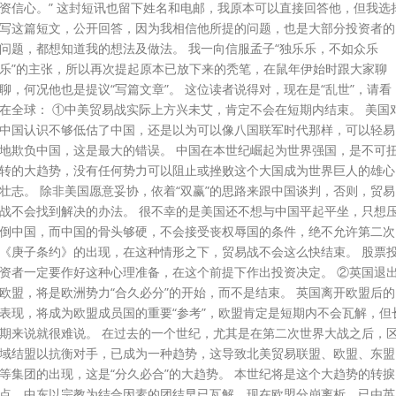
资信心。” 这封短讯也留下姓名和电邮，我原本可以直接回答他，但我选
写这篇短文，公开回答，因为我相信他所提的问题，也是大部分投资者的
问题，都想知道我的想法及做法。 我一向信服孟子“独乐乐，不如众乐
乐”的主张，所以再次提起原本已放下来的秃笔，在鼠年伊始时跟大家聊
聊，何况他也是提议“写篇文章”。 这位读者说得对，现在是“乱世”，请看
在全球： ①中美贸易战实际上方兴未艾，肯定不会在短期内结束。 美国
中国认识不够低估了中国，还是以为可以像八国联军时代那样，可以轻易
地欺负中国，这是最大的错误。 中国在本世纪崛起为世界强国，是不可
转的大趋势，没有任何势力可以阻止或挫败这个大国成为世界巨人的雄心
壮志。 除非美国愿意妥协，依着“双赢”的思路来跟中国谈判，否则，贸易
战不会找到解决的办法。 很不幸的是美国还不想与中国平起平坐，只想
倒中国，而中国的骨头够硬，不会接受丧权辱国的条件，绝不允许第二次
《庚子条约》的出现，在这种情形之下，贸易战不会这么快结束。 股票
资者一定要作好这种心理准备，在这个前提下作出投资决定。 ②英国退
欧盟，将是欧洲势力“合久必分”的开始，而不是结束。 英国离开欧盟后的
表现，将成为欧盟成员国的重要“参考”，欧盟肯定是短期内不会瓦解，但
期来说就很难说。 在过去的一个世纪，尤其是在第二次世界大战之后，
域结盟以抗衡对手，已成为一种趋势，这导致北美贸易联盟、欧盟、东盟
等集团的出现，这是“分久必合”的大趋势。 本世纪将是这个大趋势的转捩
点，中东以宗教为结合因素的团结早已瓦解，现在欧盟分崩离析，已由英