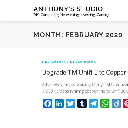
Skip
ANTHONY'S STUDIO
to
DIY, Computing, Networking, Investing, Gaming
content
MONTH:
FEBRUARY 2020
HARDWARES
/
NETWORKING
Upgrade TM Unifi Lite Copper l
After few years of waiting, finally TM fiber av
RM69 10Mbps running copper line to Unifi 30M
Facebook
LinkedIn
Twitter
Tumblr
Teleg
Wha
D