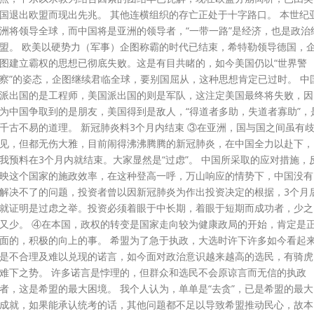
国退出欧盟而现出先兆。 其他连横组织的存亡正处于十字路口。 本世纪
洲将领导全球，而中国将是亚洲的领导者，“一带一路”是经济，也是政治
盟。 欧美以硬势力（军事）企图称霸的时代已结束，希特勒领导德国，
图建立霸权的思想已彻底失败。这是有目共睹的，如今美国仍以“世界警
察”的姿态，企图继续君临全球，要别国屈从，这种思想肯定已过时。 中
派出国的是工程师，美国派出国的则是军队，这注定美国最终将失败，因
为中国争取到的是朋友，美国得到是敌人，“得道者多助，失道者寡助”，
千古不易的道理。 新冠肺炎料3个月内结束 ③在亚洲，国与国之间虽有
见，但都无伤大雅，目前闹得沸沸腾腾的新冠肺炎，在中国全力以赴下，
我预料在3个月内就结束。大家显然是“过虑”。 中国所采取的应对措施，
映这个国家的施政效率，在这种登高一呼，万山响应的情势下，中国没有
解决不了的问题，投资者曾以因新冠肺炎为作出投资决定的根据，3个月
就证明是过虑之举。投资必须着眼于中长期，着眼于短期而成功者，少之
又少。 ④在本国，政权的转变是国家走向较为健康政局的开始，肯定是
面的，积极的向上的事。 希盟为了急于执政，大选时许下许多如今看起
是不合理及难以兑现的诺言，如今面对政治意识越来越高的选民，有骑虎
难下之势。 许多诺言是悖理的，但群众和选民不会原谅言而无信的执政
者，这是希盟的最大困境。 我个人认为，单单是“去贪”，已是希盟的最大
成就，如果能承认统考的话，其他问题都不足以导致希盟推动民心，故本