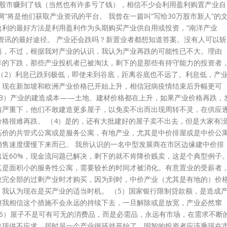
在股市赚到了钱（当然也有许多亏了钱），相信不少会利用盈利购置产业自
网”将是他们获取产业资讯的平台。 我曾在一篇叫“写给30万股市新人”的
盈利的最好方法是利用盈利作为头期购买产业供自用或投资，“南洋产业
资讯的最好途径。 产业还会跌吗？新置业者都想知道答案。没有人可以斩
题，不过，根据我对产业的认识，我认为产业再跌的可能性已不大。理由
4年的下跌，那些产业投机者已被淘汰，剩下的是那些有持守能力的投资者
 （2）利息已跌到极低，即使未到谷底，距离谷底也不远了。利息低，产
，现在新加坡和欧洲产业价格已开始上升，相信冠病疫情结束后升幅更可
（3）产业的建造成本——土地、建材价格都在上升，如果产业价格再跌，
情严重下，他们不敢建造更多屋子，以免卖不出而出现周转不灵，在供应
价格很难再跌。 （4）是的，还有大批建好的屋子卖不出去，但是大家有
高价的共管式公寓或是服务公寓，有地产业，尤其是中价排屋或是中价公
销售速度缓慢下来而已。 我所认识的一名中型发展商在市区边缘建中价排
出近60%，现金流问题已解决，剩下的就不肯降价贱卖，这是个典型例子
其是面积小的服务性公寓，需要较长的时间才被消化。有意置业的受薪者
收完全部的过剩产业时才购买，因为到时，中价产业（尤其是有地的）价
，我认为现在是买产业的适当时机。 （5）国家银行限制贷款额，是造成
但我相信这个措施不会永远的持续下去，一旦解除或是放宽，产业必然窜
（6）屋子不是可有可无的消费品，而是必需品，永远有市场，在需求不断
出现供不应求，届时另一个产业循环就开始了。明智的投资者应该乘现在