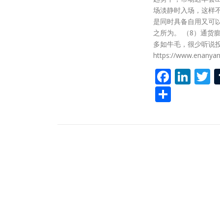
场淡静时入场，这样
是同时具备自用又可以
之所为。 （8）通
多如牛毛，很少听说投
https://www.en
Faceb
Lin
T
Share