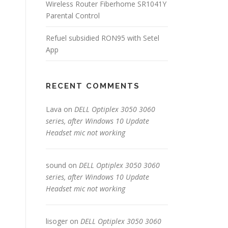
Wireless Router Fiberhome SR1041Y
Parental Control
Refuel subsidied RON95 with Setel
App
RECENT COMMENTS
Lava
on
DELL Optiplex 3050 3060
series, after Windows 10 Update
Headset mic not working
sound
on
DELL Optiplex 3050 3060
series, after Windows 10 Update
Headset mic not working
lisoger
on
DELL Optiplex 3050 3060