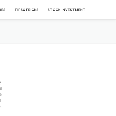
RES
TIPS&TRICKS
STOCK INVESTMENT
较
编
是
的
正