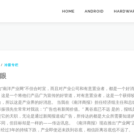
HOME
ANDROID
HARDWA
/
冷眼专栏
冷眼
“南洋产业网”不但合时宜，而且对产业公司和有意置业者，都是一个好消
，这是一个将他们产品广为宣传的好管道，对有意置业者，这是一个获得
台，所以这是产业界的好消息。 当我在《南洋商报》担任经济组主任和总
振强先生常常对我说：“广告也有新闻价值。” 离谷底已不远 是的，报纸
是它的天职，无论是通过新闻报道或广告，所传达的都是大众所需要知道
同，但目标却是一样的——传达讯息。 《南洋商报》现在推出“产业网”
）经过3年的持续下跌，产业即使还未跌到谷底，相信距离谷底也不远了。