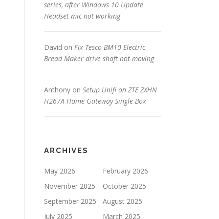
series, after Windows 10 Update
Headset mic not working
David
on
Fix Tesco BM10 Electric
Bread Maker drive shaft not moving
Anthony
on
Setup Unifi on ZTE ZXHN
H267A Home Gateway Single Box
ARCHIVES
May 2026
February 2026
November 2025
October 2025
September 2025
August 2025
July 2025
March 2025