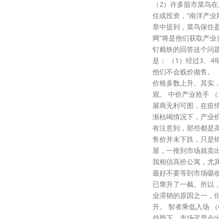
（2）许多股市菜鸟
住或投资，“南洋产业
章中提到，菜鸟保住
网”将是他们获取产业
钉截铁的回答这个问
是： （1）经过3、
他们不会贱价抛售。
价格多数上升。其实
观。 中价产业抢手 
展商无利可图，在疫
渐枯竭情况下，产业
有注意到，那些都是
售价并未下跌，只是
屋，一推到市场就卖
我相信高价公寓，尤
最好不要等到市场吸
已窜升了一截。所以
业滞销的原因之一，
升。 智者乘低入场 
趋势下，市场迟早会