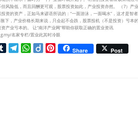
不但风险低，而且回酬更可观，股票投资如此，产业投资亦然。 （7）产
投资的资产，正如马来谚语所说的：“一面游泳，一面喝水”，这才是智者
货膨胀下，产业价格长期来说，只会起不会跌，股票投机（不是投资）亏本
资产业亏本的。 让“南洋产业网”帮助你获取正确的置业资讯
anyang.my/名家专栏/置业此其时冷眼
ook
kedIn
witter
Tumblr
Telegram
WhatsApp
Diigo
Pinterest
Share
Post