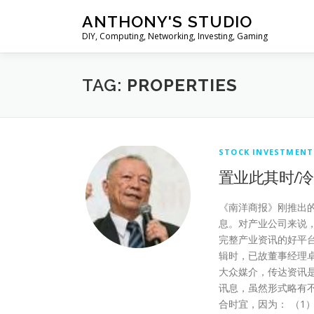
Skip
ANTHONY'S STUDIO
to
DIY, Computing, Networking, Investing, Gaming
content
TAG:
PROPERTIES
STOCK INVESTMENT
置业此其时/
《南洋商报》刚推出的
息。对产业公司来说
完整产业资讯的好平
辑时，已故董事经理卓
大众媒介，传达资讯
讯息，虽然形式略有不
合时宜，因为： （1